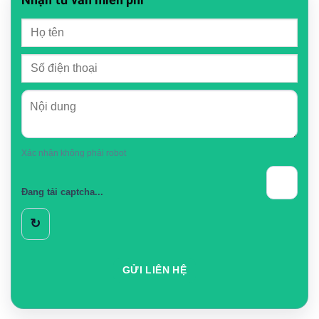
Xác nhận không phải robot
Đang tải captcha...
↻
GỬI LIÊN HỆ