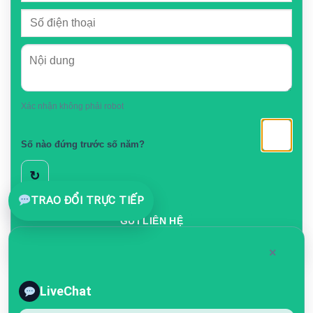
Xác nhận không phải robot
Số nào đứng trước số năm?
↻
TRAO ĐỔI TRỰC TIẾP
GỬI LIÊN HỆ
×
LiveChat