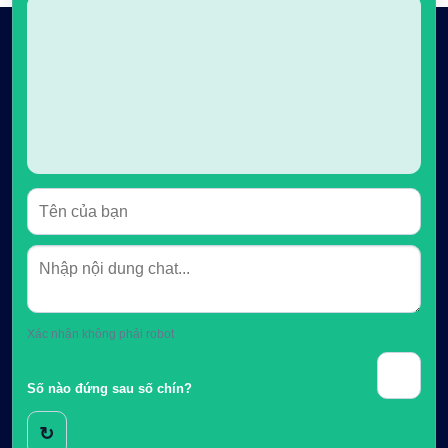
VỀ NHA KHOA LẠNG SƠN
Địa chỉ: Số 38 Đ. Trần Đăng Ninh, Kỳ Lừa, Lạng Sơn
Giờ mở cửa: 08:00 – 21:00 / Thứ hai → Chủ nhật
Hotline: 0982.828.998
DỊCH VỤ
•
Răng sứ thẩm mỹ
•
Chỉnh nha – Niềng răng
•
Trồng răng
Xác nhận không phải robot
•
Hàn răng
•
Chữa răng & nội nha
Số nào đứng sau số chín?
↻