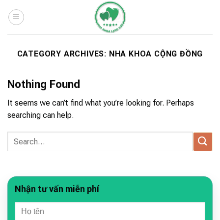
Skip
to
content
CATEGORY ARCHIVES:
NHA KHOA CỘNG ĐỒNG
Nothing Found
It seems we can’t find what you’re looking for. Perhaps
searching can help.
Nhận tư vấn miễn phí