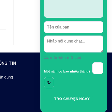
Xác nhận không phải robot
ÔNG TIN
Một năm có bao nhiêu tháng?
ển dụng
↻
TRÒ CHUYỆN NGAY