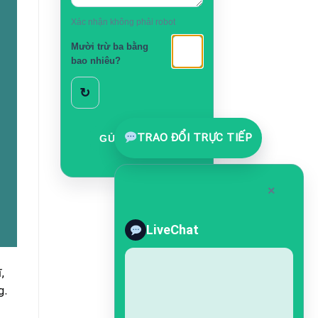
Xác nhận không phải robot
Mười trừ ba bằng
bao nhiêu?
↻
TRAO ĐỔI TRỰC TIẾP
GỬI LIÊN HỆ
×
LiveChat
,
g.