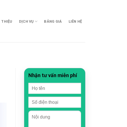
I THIỆU
DỊCH VỤ
BẢNG GIÁ
LIÊN HỆ
Nhận tư vấn miễn phí