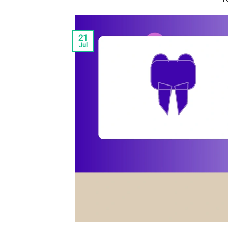
21
Jul