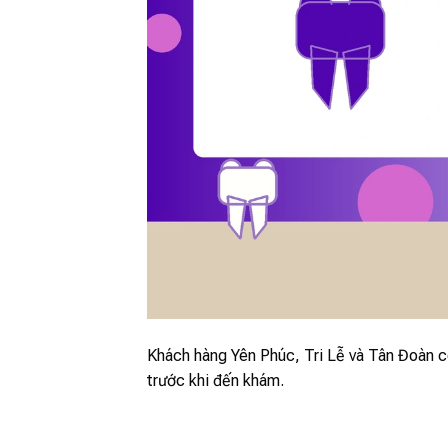
Khách hàng Yên Phúc, Tri Lễ và Tân Đoàn có
trước khi đến khám.