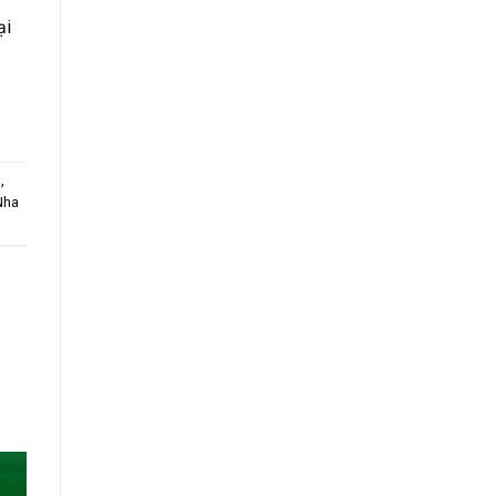
ại
g
,
Nha